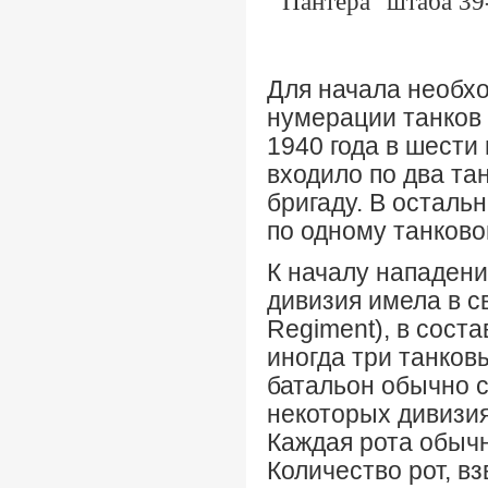
Пантера" штаба 39
"
Для начала необх
нумерации танков
1940 года в шести
входило по два та
бригаду. В осталь
по одному танково
К началу нападени
дивизия имела в с
Regiment), в соста
иногда три танков
батальон обычно со
некоторых дивизи
Каждая рота обычн
Количество рот, в