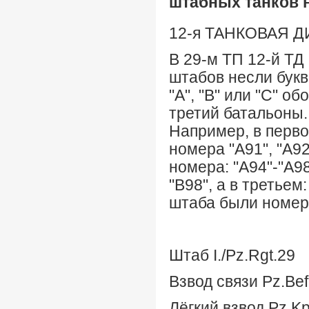
штабных танков 
12-я ТАНКОВАЯ 
В 29-м ТП 12-й ТД
штабов несли букв
"А", "В" или "С" о
третий батальоны.
Например, в перво
номера "А91", "А92
номера: "А94"-"А9
"В98", а в третьем
штаба были номера
Штаб I./Pz.Rgt.29
Взвод связи Pz.Bef
Лёгкий взвод Pz.Kp