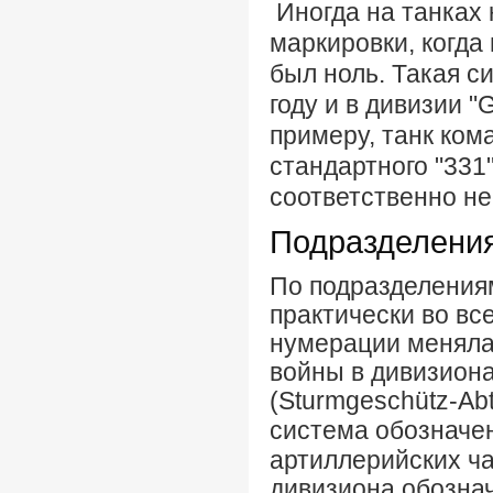
Иногда на танках
маркировки, когд
был ноль. Такая с
году и в дивизии "G
примеру, танк ком
стандартного "331
соответственно не
Подразделени
По подразделения
практически во вс
нумерации менялас
войны в дивизион
(Sturmgeschütz-Abt
система обозначе
артиллерийских ча
дивизиона обознач