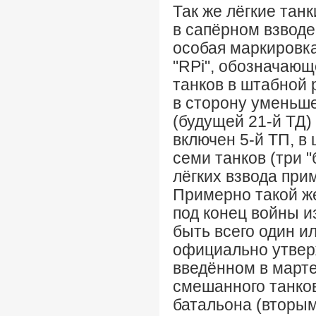
Так же лёгкие тан
в сапёрном взводе 
особая маркировка
"RPi", обозначающ
танков в штабной 
в сторону уменьше
(будущей 21-й ТД
включен 5-й ТП, в 
семи танков (три "
лёгких взвода при
Примерно такой же
под конец войны и
быть всего один ил
официально утвер
введённом в марте
смешанного танков
батальона (вторы