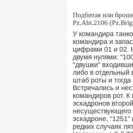
Подбитая или броше
Pz.Abt.2106 (Pz.Brig
У командира танко
командира и запас
цифрами 01 и 02. 
двумя нулями: "10
"двушки" входивши
либо в отдельный 
штаб роты и тогда 
Встречались и не
командиров рот. К 
эскадронов второй
несуществующего в
эскадроне, "1251" 
редких случаях пя