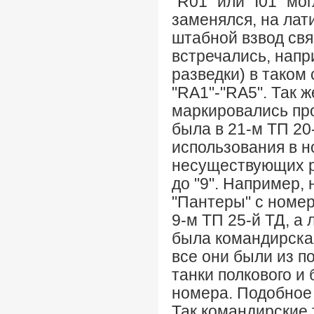
"R01" или "I01" мо
заменялся, на лат
штабной взвод связ
встречались, напри
разведки) в таком
"RА1"-"RА5". Так ж
маркировались про
была в 21-м ТП 20
использования в 
несуществующих ро
до "9". Например,
"Пантеры" с номеро
9-м ТП 25-й ТД, а 
была командирская
все они были из п
танки полкового и
номера. Подобное 
Так командирские 