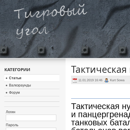
Тактическая
КАТЕГОРИИ
Статьи
11.01.2019 16:46
Kurt Sowa
Валкэраунды
Форум
Тактическая н
и панцергрена
Логин
танковых бата
Пароль