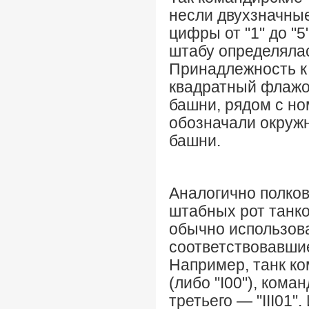
несли двухзначные 
цифры от "1" до "
штабу определяла
Принадлежность к
квадратный флажо
башни, рядом с н
обозначали окружн
башни.
Аналогично полко
штабных рот танко
обычно использовали
соответствовавшие
Например, танк ко
(либо "I00"), кома
третьего — "III01".