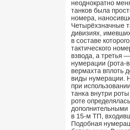
неоднократно мен
танков была прост
номера, наносивше
Четырёхзначные т
дивизиях, имевших
в составе которог
тактического номе
взвода, а третья 
нумерации (рота-в
вермахта вплоть д
виды нумерации. 
при использовании
танка внутри роты
роте определялась
дополнительными 
в 15-м ТП, входивш
Подобная нумераци