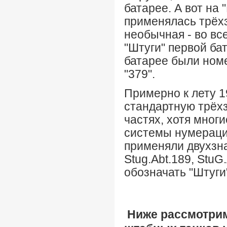
батарее. А вот на 
применялась трёх
необычная - во вс
"Штуги" первой бат
батарее были номер
"379".
Примерно к лету 1
стандартную трёхз
частях, хотя мног
системы нумерации
применяли двухзна
Stug.Abt.189, StuG
обозначать "Штуги
Ниже рассмотри