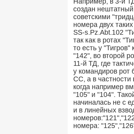
Например, в 3-й ТД
создан нештатный
советскими "трид
номера двух таких 
SS-s.Pz.Abt.102 "
так как в ротах "Т
то есть у "Тигров
"142", во второй ро
11-й ТД, где такти
у командиров рот б
СС, а в частности 
когда например вм
"105" и "104". Так
начиналась не с е
и в линейных взво
номеров:"121","122
номера: "125","126"