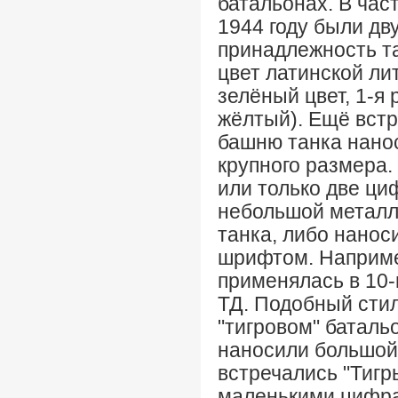
батальонах. В част
1944 году были дву
принадлежность та
цвет латинской ли
зелёный цвет, 1-я 
жёлтый). Ещё встр
башню танка нано
крупного размера.
или только две ци
небольшой металл
танка, либо нано
шрифтом. Наприме
применялась в 10-м
ТД. Подобный стил
"тигровом" батальо
наносили большой
встречались "Тигр
маленькими цифрам