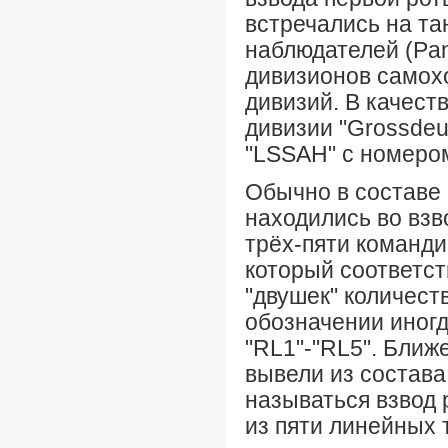
встречались на та
наблюдателей (Pa
дивизионов самох
дивизий. В качест
дивизии "Grossdeu
"LSSAH" с номером
Обычно в составе 
находились во взв
трёх-пяти командир
который соответств
"двушек" количеств
обозначении иногд
"RL1"-"RL5". Ближе
вывели из состава
называться взвод 
из пяти линейных т