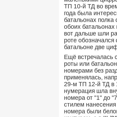
ТП 10-й ТД во вре
года была интерес
батальонах полка 
обоих батальонах
вот дальше шли ра
роте обозначался 
батальоне две циф
Ещё встречалась с
роты или батальо
номерами без разд
применялась, напр
29-м ТП 12-й ТД в 
нумерация шла вну
номера от "1" до "
стилем нанесения н
номера были белого