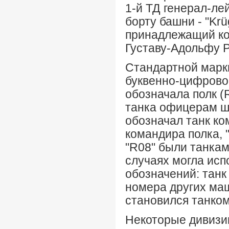
1-й ТД генерал-ле
борту башни - "Krü
принадлежащий ком
Густаву-Адольфу 
Стандартной марк
буквенно-цифровое
обозначала полк (
танка офицерам ш
обозначал танк ко
командира полка, 
"R08" были танкам
случаях могла исп
обозначений: танк
номера других маш
становился танком
Некоторые дивизии