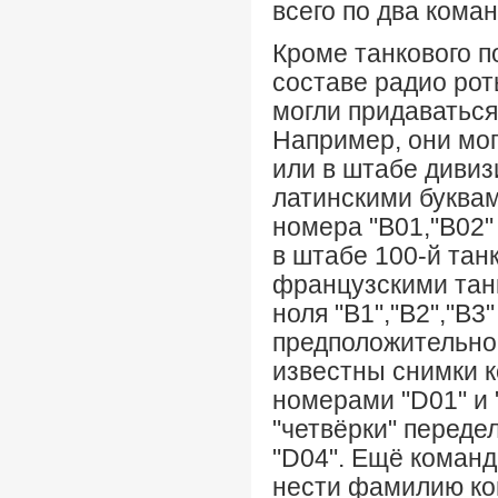
всего по два коман
Кроме танкового п
составе радио рот
могли придаватьс
Например, они мог
или в штабе дивиз
латинскими буквам
номера "В01,"В02"
в штабе 100-й та
французскими тан
ноля "В1","В2","В3
предположительно 
известны снимки к
номерами "D01" и 
"четвёрки" переде
"D04". Ещё команд
нести фамилию ко