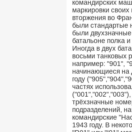
командирских маш
маркировки своих 
вторжения во Франц
были стандартые н
были двухзначные н
батальоне полка 
Иногда в двух бат
восьми танковых р
например: "901", "
начинающиеся на д
году ("905","904","
частях использова
("001","002","003"
трёхзначные номер
подразделений, на
командирские "Нас
1943 году. В неко