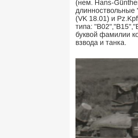
(нем. Hans-Günthe
длинноствольные "ч
(VK 18.01) и Pz.Kp
типа: "B02","B15","
буквой фамилии к
взвода и танка.