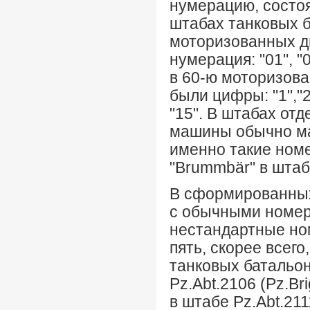
нумерацию, состоя
штабах танковых ба
моторизованных ди
нумерация: "01", "
в 60-ю моторизова
были цифры: "1","2"
"15". В штабах от
машины обычно марк
именно такие ном
"Brummbär" в штаб
В сформированных 
с обычными номерам
нестандартные но
пять, скорее всего
танковых батальон
Pz
.
Abt
.2106 (
Pz
.
Bri
в штабе Pz.Abt.211