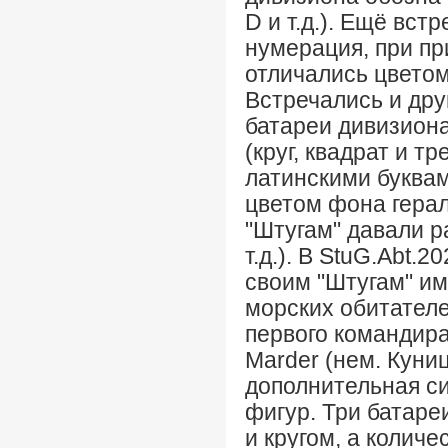
D и т.д.). Ещё вс
нумерация, при п
отличались цвето
Встречались и дру
батареи дивизион
(круг, квадрат и т
латинскими буквам
цветом фона гера
"Штугам" давали 
т.д.). В StuG.Abt.
своим "Штугам" им
морских обитателе
первого командира
Marder (нем. Куниц
дополнительная си
фигур. Три батаре
и кругом, а колич