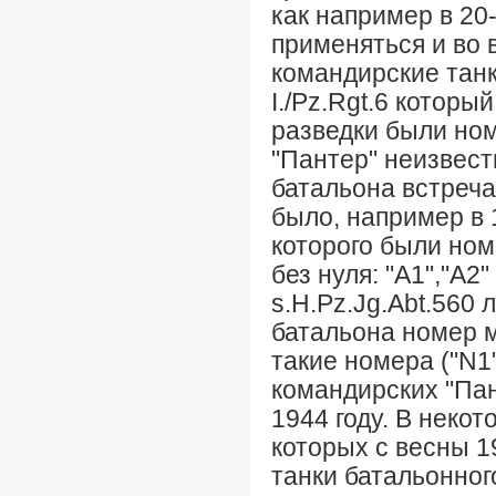
как например в 20-
применяться и во в
командирские танк
I./Pz.Rgt.6 которы
разведки были номе
"Пантер" неизвест
батальона встречал
было, например в 1
которого были ном
без нуля: "А1","А2
s.H.Pz.Jg.Abt.560 
батальона номер мо
такие номера ("N1"
командирских "Пант
1944 году. В неко
которых с весны 1
танки батальонног