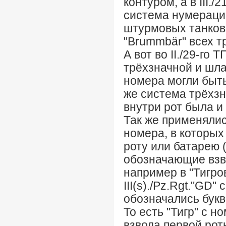
контуром, а в III.
система нумераци
штурмовых танков 
"Brummbär" всех тр
А вот во II./29-го
трёхзначной и шла
номера могли быть 
же система трёхз
внутри рот была и 
Так же применяли
номера, в которых
роту или батарею ("
обозначающие взво
например в "Тигро
III(s)./Pz.Rgt."GD
обозначались буква
То есть "Тигр" с 
взвода первой ро